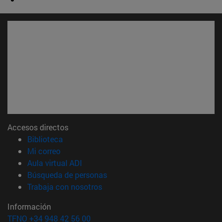
Accesos directos
(abre en nueva ventana)
Biblioteca
(abre en nueva ventana)
Mi correo
(abre en nueva ventana)
Aula virtual ADI
(abre en nueva ventana)
Búsqueda de personas
(abre en nueva ventana)
Trabaja con nosotros
Información
TFNO +34 948 42 56 00