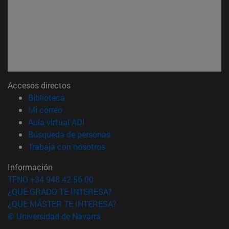
Accesos directos
(abre en nueva ventana)
Biblioteca
(abre en nueva ventana)
Mi correo
(abre en nueva ventana)
Aula virtual ADI
(abre en nueva ventana)
Búsqueda de personas
(abre en nueva ventana)
Trabaja con nosotros
Información
TFNO +34 948 42 56 00
¿QUÉ GRADO TE INTERESA?
¿QUÉ MÁSTER TE INTERESA?
© Universidad de Navarra