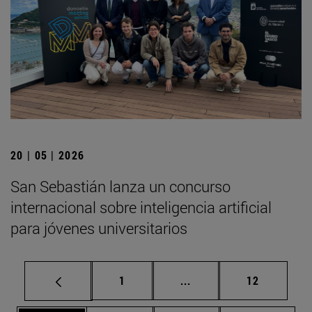
20 | 05 | 2026
San Sebastián lanza un concurso
internacional sobre inteligencia artificial
para jóvenes universitarios
Página
Páginas intermedias Us
Página
1
...
12