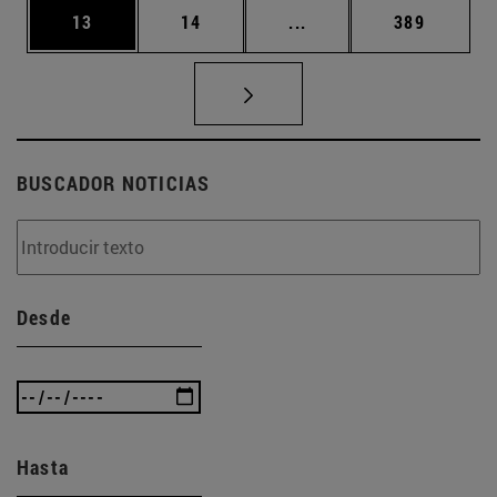
Página
Página
Páginas intermedias U
Página
13
14
...
389
BUSCADOR NOTICIAS
Desde
Hasta