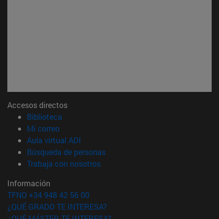
Accesos directos
(abre en nueva ventana)
Biblioteca
(abre en nueva ventana)
Mi correo
(abre en nueva ventana)
Aula virtual ADI
(abre en nueva ventana)
Búsqueda de personas
(abre en nueva ventana)
Trabaja con nosotros
Información
TFNO +34 948 42 56 00
¿QUÉ GRADO TE INTERESA?
¿QUÉ MÁSTER TE INTERESA?