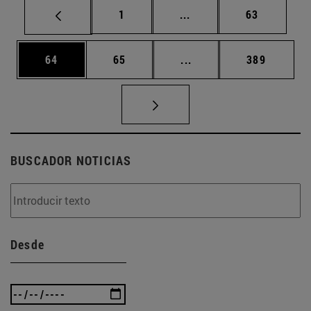
Página
Páginas intermedias Us
Página
1
...
63
Página
Página
Páginas intermedias U
Página
64
65
...
389
BUSCADOR NOTICIAS
Desde