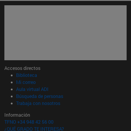
Accesos directos
(abre en nueva ventana)
Biblioteca
(abre en nueva ventana)
Mi correo
(abre en nueva ventana)
Aula virtual ADI
(abre en nueva ventana)
Búsqueda de personas
(abre en nueva ventana)
Trabaja con nosotros
Información
TFNO +34 948 42 56 00
¿QUÉ GRADO TE INTERESA?