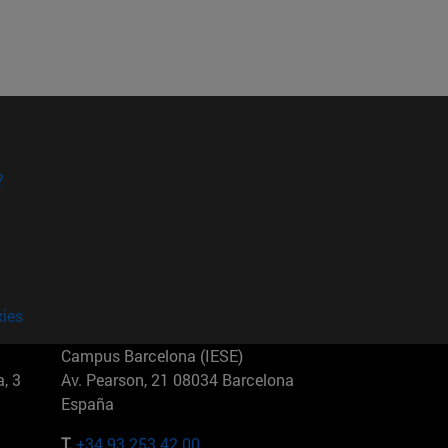
?
kies
Campus Barcelona (IESE)
, 3
Av. Pearson, 21 08034 Barcelona
España
T.
+34 93 253 42 00