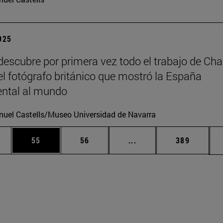
2025
escubre por primera vez todo el trabajo de Cha
 el fotógrafo británico que mostró la España
tal al mundo
uel Castells/Museo Universidad de Navarra
edias Use TAB para desplazarse.
ina
Página
Página
Páginas intermedias Us
Página
55
56
...
389