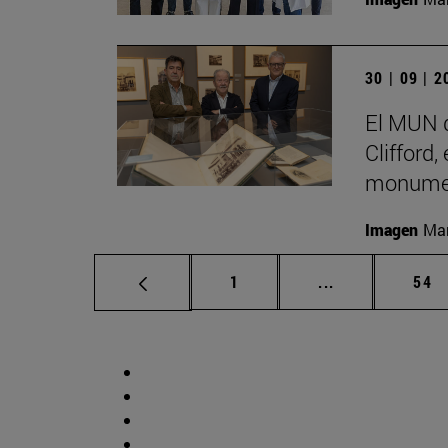
30 | 09 | 
El MUN d
Clifford,
monumen
Imagen
Man
Página
Páginas interm
Pág
1
...
54