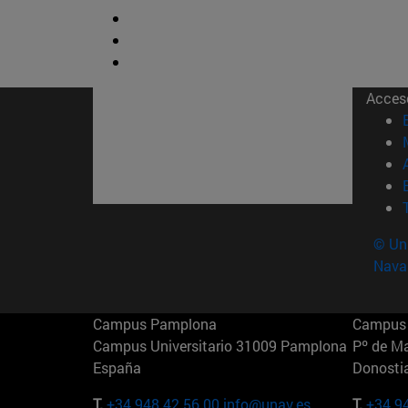
Acces
© Uni
Nava
Campus Pamplona
Campus 
Campus Universitario 31009 Pamplona
Pº de M
España
Donosti
T.
+34 948 42 56 00
info@unav.es
T.
+34 9