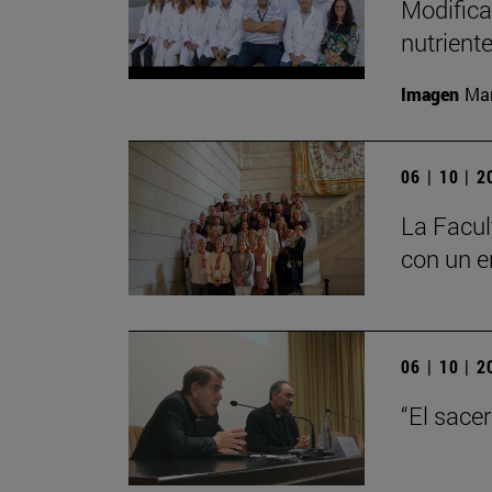
Modifica
nutrient
Imagen
Man
06 | 10 | 
La Facul
con un e
06 | 10 | 
“El sace