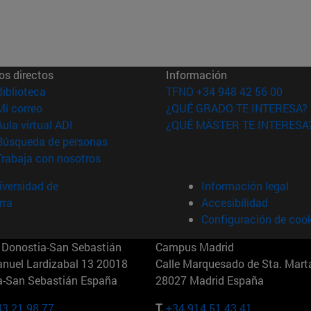
os directos
Información
(abre en nueva ventana)
Biblioteca
TFNO +34 948 42 56 00
(abre en nueva ventana)
Mi correo
¿QUÉ GRADO TE INTERESA?
(abre en nueva ventana)
Aula virtual ADI
¿QUÉ MÁSTER TE INTERESA
(abre en nueva ventana)
Búsqueda de personas
(abre en nueva ventana)
Trabaja con nosotros
versidad de
Información legal
rra
Accesibilidad
Configuración de coo
Donostia-San Sebastián
Campus Madrid
anuel Lardizabal 13 20018
Calle Marquesado de Sta. Marta
a-San Sebastián España
28027 Madrid España
43 21 98 77
T.
+34 914 51 43 41