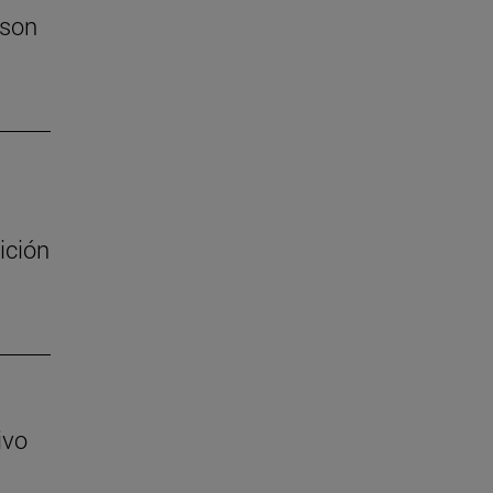
 son
ición
ivo