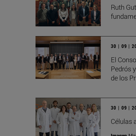
Ruth Guti
fundamen
30 | 09 | 
El Conso
Pedrós y
de los 
30 | 09 | 
Células 
Imagen
Man