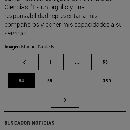
Ciencias: "Es un orgullo y una
responsabilidad representar a mis
compañeros y poner mis capacidades a su
servicio"
Imagen
Manuel Castells
Página
Páginas intermedias Us
Página
1
...
53
Página
Página
Páginas intermedias U
Página
54
55
...
389
BUSCADOR NOTICIAS