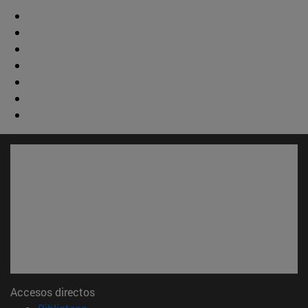
Accesos directos
(abre en nueva ventana)