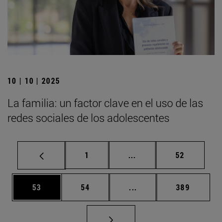
10 | 10 | 2025
La familia: un factor clave en el uso de las
redes sociales de los adolescentes
Página
Páginas intermedias Us
Página
1
...
52
Página
Página
Páginas intermedias U
Página
53
54
...
389