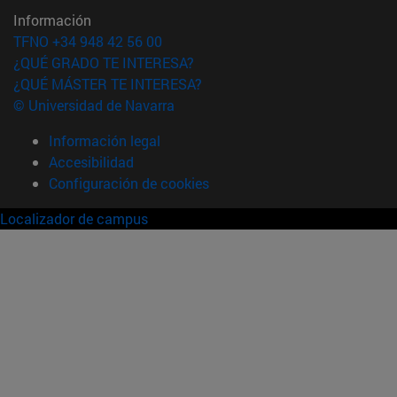
Información
TFNO +34 948 42 56 00
¿QUÉ GRADO TE INTERESA?
¿QUÉ MÁSTER TE INTERESA?
© Universidad de Navarra
Información legal
Accesibilidad
Configuración de cookies
Localizador de campus