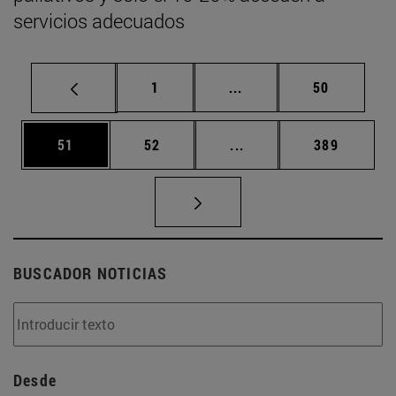
servicios adecuados
Página
Páginas intermedias Us
Página
1
...
50
Página
Página
Páginas intermedias U
Página
51
52
...
389
BUSCADOR NOTICIAS
Desde