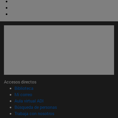
Accesos directos
(abre en nueva ventana)
Biblioteca
(abre en nueva ventana)
Mi correo
(abre en nueva ventana)
Aula virtual ADI
(abre en nueva ventana)
Búsqueda de personas
(abre en nueva ventana)
Trabaja con nosotros