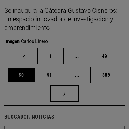
Se inaugura la Cátedra Gustavo Cisneros:
un espacio innovador de investigación y
emprendimiento
Imagen
Carlos Linero
Página
Páginas intermedias Us
Página
1
...
49
Página
Página
Páginas intermedias U
Página
50
51
...
389
BUSCADOR NOTICIAS