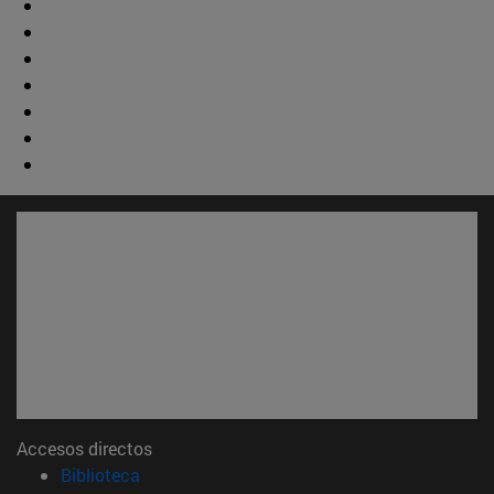
Accesos directos
(abre en nueva ventana)
Biblioteca