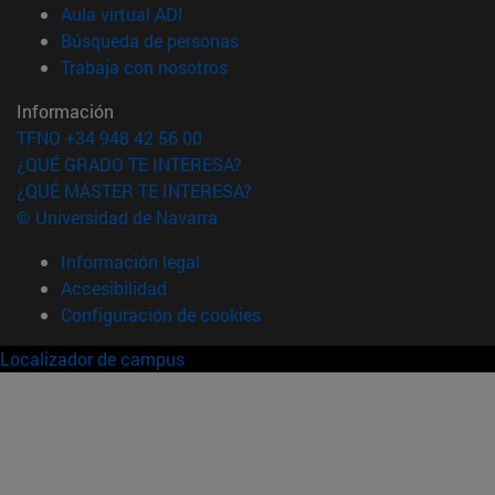
(abre en nueva ventana)
Aula virtual ADI
(abre en nueva ventana)
Búsqueda de personas
(abre en nueva ventana)
Trabaja con nosotros
Información
TFNO +34 948 42 56 00
¿QUÉ GRADO TE INTERESA?
¿QUÉ MÁSTER TE INTERESA?
© Universidad de Navarra
Información legal
Accesibilidad
Configuración de cookies
Localizador de campus