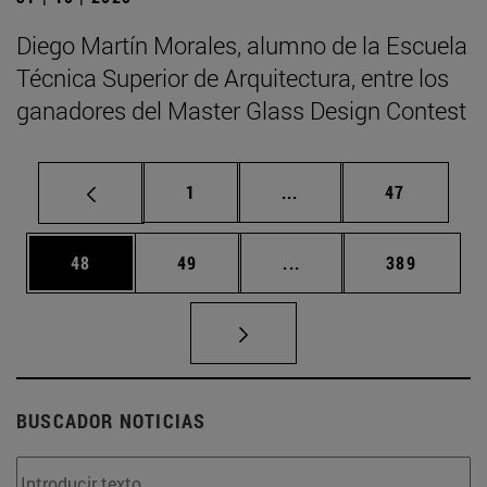
Diego Martín Morales, alumno de la Escuela
Técnica Superior de Arquitectura, entre los
ganadores del Master Glass Design Contest
Página
Páginas intermedias Us
Página
1
...
47
Página
Página
Páginas intermedias U
Página
48
49
...
389
BUSCADOR NOTICIAS