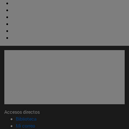
Accesos directos
(abre en nueva ventana)
Biblioteca
(abre en nueva ventana)
Mi correo