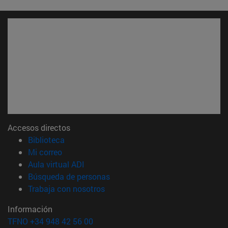
Accesos directos
(abre en nueva ventana)
Biblioteca
(abre en nueva ventana)
Mi correo
(abre en nueva ventana)
Aula virtual ADI
(abre en nueva ventana)
Búsqueda de personas
(abre en nueva ventana)
Trabaja con nosotros
Información
TFNO +34 948 42 56 00