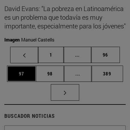
David Evans: "La pobreza en Latinoamérica
es un problema que todavía es muy
importante, especialmente para los jóvenes"
Imagen
Manuel Castells
Página
Páginas intermedias Us
Página
1
...
96
Página
Página
Páginas intermedias U
Página
97
98
...
389
BUSCADOR NOTICIAS