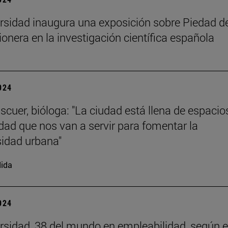
rsidad inaugura una exposición sobre Piedad de
ionera en la investigación científica española
2024
scuer, bióloga: "La ciudad está llena de espacio
dad que nos van a servir para fomentar la
sidad urbana"
ida
2024
rsidad, 38 del mundo en empleabilidad, según e