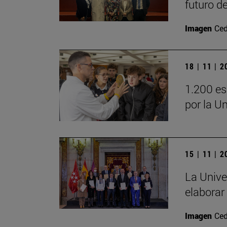
futuro d
Imagen
Ced
18 | 11 | 
1.200 es
por la U
15 | 11 | 
La Unive
elaborar
Imagen
Ced