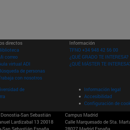
os directos
Información
(abre en nueva ventana)
Biblioteca
TFNO +34 948 42 56 00
(abre en nueva ventana)
Mi correo
¿QUÉ GRADO TE INTERESA?
(abre en nueva ventana)
Aula virtual ADI
¿QUÉ MÁSTER TE INTERESA
(abre en nueva ventana)
Búsqueda de personas
(abre en nueva ventana)
Trabaja con nosotros
versidad de
Información legal
rra
Accesibilidad
Configuración de coo
Donostia-San Sebastián
Campus Madrid
anuel Lardizabal 13 20018
Calle Marquesado de Sta. Marta
a-San Sebastián España
28027 Madrid España