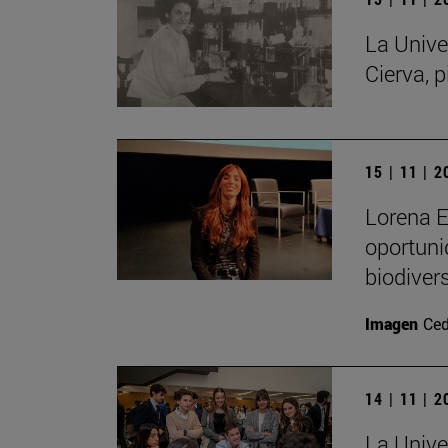
La Unive
Cierva, p
15 | 11 | 
Lorena E
oportuni
biodiver
Imagen
Ced
14 | 11 | 
La Unive