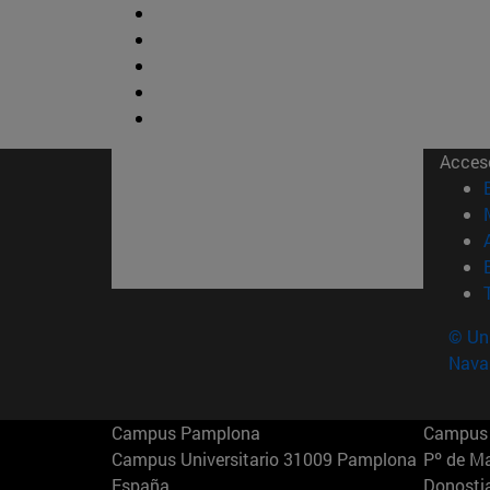
Acces
© Uni
Nava
Campus Pamplona
Campus 
Campus Universitario 31009 Pamplona
Pº de M
España
Donosti