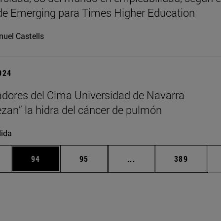
de Emerging para Times Higher Education
uel Castells
2024
adores del Cima Universidad de Navarra
zan” la hidra del cáncer de pulmón
ida
edias Use TAB para desplazarse.
ina
Página
Página
Páginas intermedias Us
Página
94
95
...
389