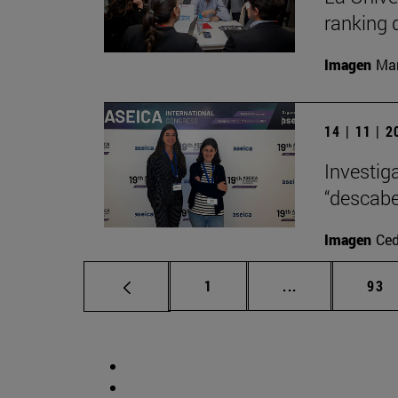
ranking 
Imagen
Man
14 | 11 | 
Investig
“descabe
Imagen
Ced
Página
Páginas interm
Pág
1
...
93