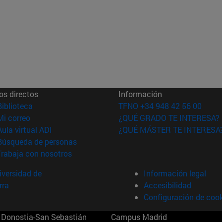
os directos
Información
(abre en nueva ventana)
Biblioteca
TFNO +34 948 42 56 00
(abre en nueva ventana)
Mi correo
¿QUÉ GRADO TE INTERESA?
(abre en nueva ventana)
Aula virtual ADI
¿QUÉ MÁSTER TE INTERESA
(abre en nueva ventana)
Búsqueda de personas
(abre en nueva ventana)
Trabaja con nosotros
versidad de
Información legal
rra
Accesibilidad
Configuración de coo
Donostia-San Sebastián
Campus Madrid