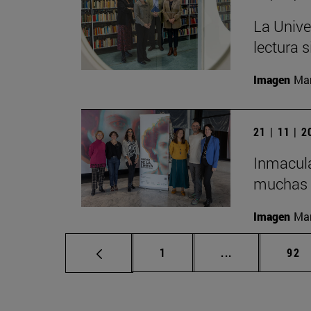
La Unive
lectura s
Imagen
Man
21 | 11 | 
Inmacula
muchas m
Imagen
Man
Página
Páginas interm
Pág
1
...
92