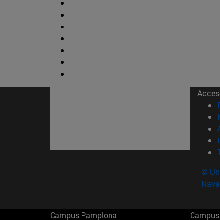
Acces
© Uni
Nava
Campus Pamplona
Campus 