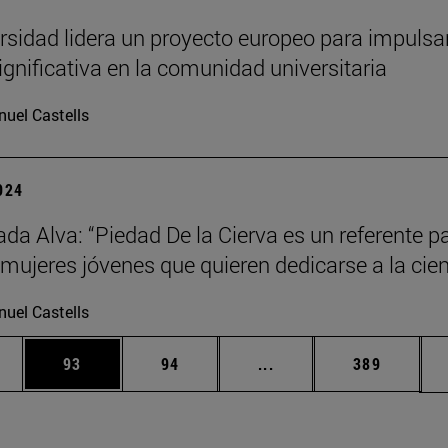
rsidad lidera un proyecto europeo para impulsar
ignificativa en la comunidad universitaria
uel Castells
2024
da Alva: “Piedad De la Cierva es un referente p
ujeres jóvenes que quieren dedicarse a la cien
uel Castells
edias Use TAB para desplazarse.
ina
Página
Página
Páginas intermedias Us
Página
93
94
...
389