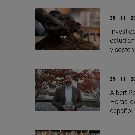
25 | 11 | 
Investig
estudian 
y sosten
25 | 11 | 
Albert R
Horas’ d
español