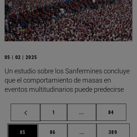
05 | 02 | 2025
Un estudio sobre los Sanfermines concluye
que el comportamiento de masas en
eventos multitudinarios puede predecirse
Página
Páginas intermedias Us
Página
1
...
84
Página
Página
Páginas intermedias U
Página
85
86
...
389