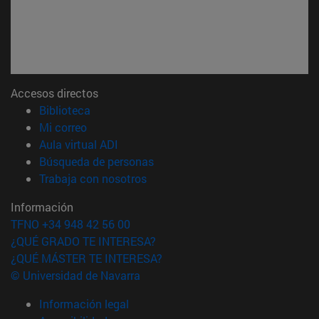
Accesos directos
(abre en nueva ventana)
Biblioteca
(abre en nueva ventana)
Mi correo
(abre en nueva ventana)
Aula virtual ADI
(abre en nueva ventana)
Búsqueda de personas
(abre en nueva ventana)
Trabaja con nosotros
Información
TFNO +34 948 42 56 00
¿QUÉ GRADO TE INTERESA?
¿QUÉ MÁSTER TE INTERESA?
© Universidad de Navarra
Información legal