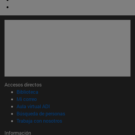
Accesos directos
(abre en nueva ventana)
Biblioteca
(abre en nueva ventana)
Mi correo
(abre en nueva ventana)
Aula virtual ADI
(abre en nueva ventana)
Búsqueda de personas
(abre en nueva ventana)
Trabaja con nosotros
Información