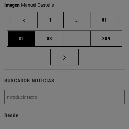
Imagen
Manuel Castells
Página
Páginas intermedias Us
Página
1
...
81
Página
Página
Páginas intermedias U
Página
82
83
...
389
BUSCADOR NOTICIAS
Desde