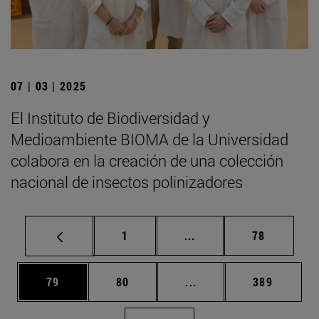
07 | 03 | 2025
El Instituto de Biodiversidad y
Medioambiente BIOMA de la Universidad
colabora en la creación de una colección
nacional de insectos polinizadores
Página
Páginas intermedias Us
Página
1
...
78
Página
Página
Páginas intermedias U
Página
79
80
...
389