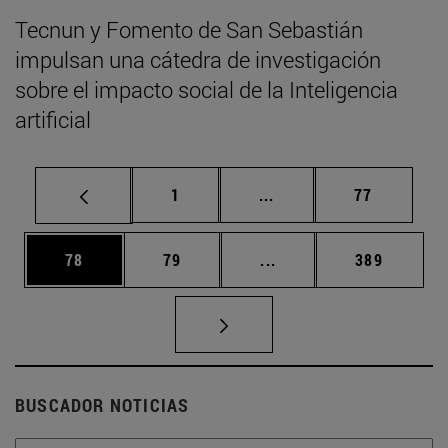
Tecnun y Fomento de San Sebastián
impulsan una cátedra de investigación
sobre el impacto social de la Inteligencia
artificial
Página
Páginas intermedias Us
Página
1
...
77
Página
Página
Páginas intermedias U
Página
78
79
...
389
BUSCADOR NOTICIAS