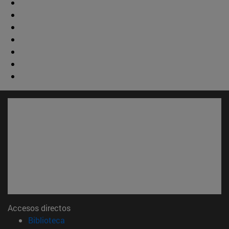
Accesos directos
(abre en nueva ventana)
Biblioteca