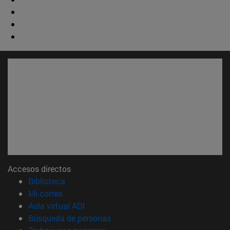
Accesos directos
(abre en nueva ventana)
Biblioteca
(abre en nueva ventana)
Mi correo
(abre en nueva ventana)
Aula virtual ADI
(abre en nueva ventana)
Búsqueda de personas
(abre en nueva ventana)