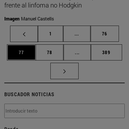
frente al linfoma no Hodgkin
Imagen
Manuel Castells
Página
Páginas intermedias Us
Página
1
...
76
Página
Página
Páginas intermedias U
Página
77
78
...
389
BUSCADOR NOTICIAS
Desde