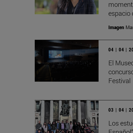
momento
espacio 
Imagen
Man
04 | 04 | 
El Museo
concurso
Festival
03 | 04 | 
Los estu
Español”