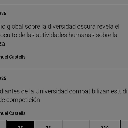
2025
io global sobre la diversidad oscura revela el
oculto de las actividades humanas sobre la
za
uel Castells
2025
diantes de la Universidad compatibilizan estudi
de competición
uel Castells
edias Use TAB para desplazarse.
ina
Página
Página
Páginas intermedias Us
Página
75
76
...
389