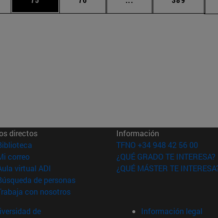
os directos
Información
(abre en nueva ventana)
Biblioteca
TFNO +34 948 42 56 00
(abre en nueva ventana)
Mi correo
¿QUÉ GRADO TE INTERESA?
(abre en nueva ventana)
Aula virtual ADI
¿QUÉ MÁSTER TE INTERESA
(abre en nueva ventana)
Búsqueda de personas
(abre en nueva ventana)
Trabaja con nosotros
versidad de
Información legal