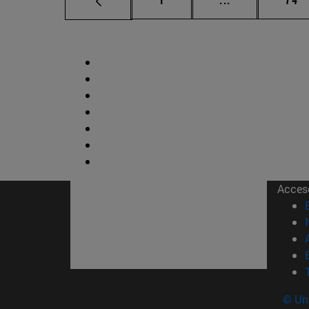
Acces
© Uni