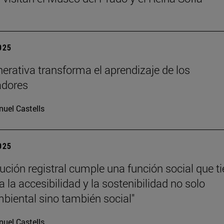
2025
nerativa transforma el aprendizaje de los
adores
uel Castells
2025
tución registral cumple una función social que t
 la accesibilidad y la sostenibilidad no solo
iental sino también social"
uel Castells