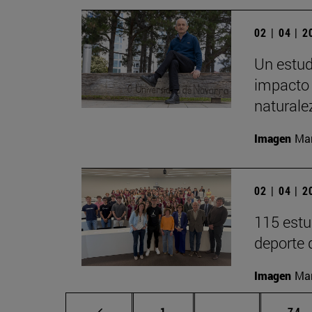
02 | 04 | 
Un estud
impacto 
naturale
Imagen
Man
02 | 04 | 
115 estu
deporte 
Imagen
Man
Página
Páginas interm
Pág
1
...
74