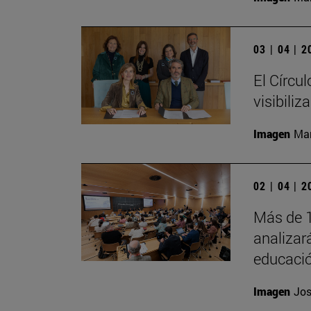
03 | 04 | 
El Círcu
visibiliz
Imagen
Man
02 | 04 | 
Más de 1
analizará
educació
Imagen
Jos