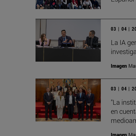
03 | 04 | 
La IA ge
investig
Imagen
Man
03 | 04 | 
"La insti
en cuenta
medioamb
Imagen
Man