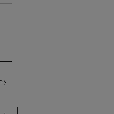
o y
e TAB para desplazarse.