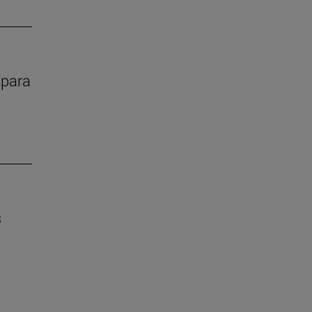
 para
s