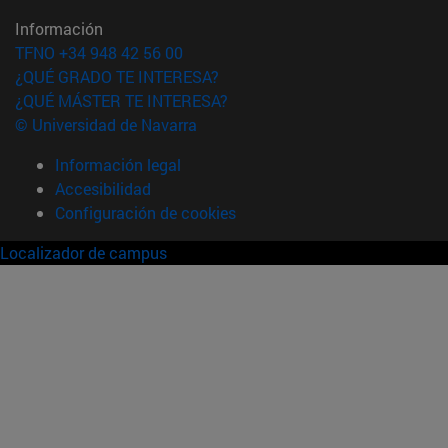
Información
TFNO +34 948 42 56 00
¿QUÉ GRADO TE INTERESA?
¿QUÉ MÁSTER TE INTERESA?
© Universidad de Navarra
Información legal
Accesibilidad
Configuración de cookies
Localizador de campus