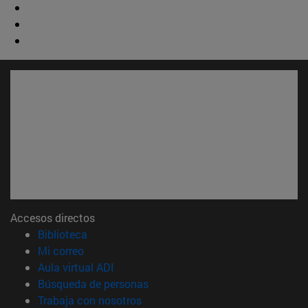
Accesos directos
(abre en nueva ventana)
Biblioteca
(abre en nueva ventana)
Mi correo
(abre en nueva ventana)
Aula virtual ADI
(abre en nueva ventana)
Búsqueda de personas
(abre en nueva ventana)
Trabaja con nosotros