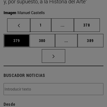
y, por supuesto, a la Historia del Arte”
Imagen
Manuel Castells
Página
Páginas intermedias Us
Página
1
...
378
Página
Página
Páginas intermedias 
Página
379
380
...
389
BUSCADOR NOTICIAS
Desde