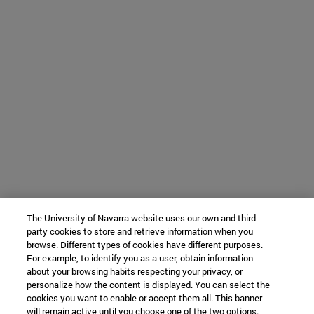
The University of Navarra website uses our own and third-
party cookies to store and retrieve information when you
browse. Different types of cookies have different purposes.
For example, to identify you as a user, obtain information
about your browsing habits respecting your privacy, or
personalize how the content is displayed. You can select the
cookies you want to enable or accept them all. This banner
will remain active until you choose one of the two options.