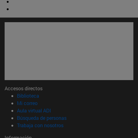
Accesos directos
(abre en nueva ventana)
Biblioteca
(abre en nueva ventana)
Mi correo
(abre en nueva ventana)
Aula virtual ADI
(abre en nueva ventana)
Búsqueda de personas
(abre en nueva ventana)
Trabaja con nosotros
Información