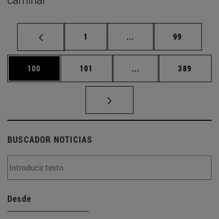
Página
Páginas intermedias Us
Página
1
...
99
Página
Página
Páginas intermedias 
Página
100
101
...
389
BUSCADOR NOTICIAS
Desde