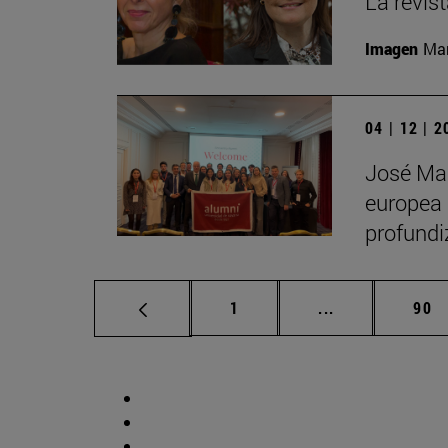
La revis
Imagen
Man
04 | 12 | 
José Man
europea 
profundi
Página
Páginas interm
Pág
1
...
90