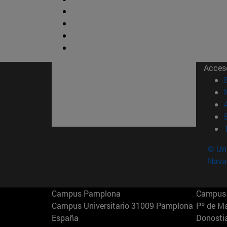
Acces
© Uni
Nava
Campus Pamplona
Campus 
Campus Universitario 31009 Pamplona
Pº de M
España
Donosti