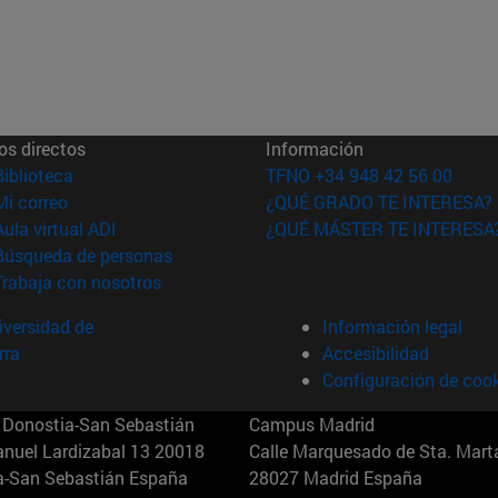
os directos
Información
(abre en nueva ventana)
Biblioteca
TFNO +34 948 42 56 00
(abre en nueva ventana)
Mi correo
¿QUÉ GRADO TE INTERESA?
(abre en nueva ventana)
Aula virtual ADI
¿QUÉ MÁSTER TE INTERESA
(abre en nueva ventana)
Búsqueda de personas
(abre en nueva ventana)
Trabaja con nosotros
versidad de
Información legal
rra
Accesibilidad
Configuración de coo
Donostia-San Sebastián
Campus Madrid
anuel Lardizabal 13 20018
Calle Marquesado de Sta. Marta
a-San Sebastián España
28027 Madrid España