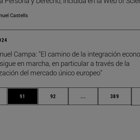
ta Persona y Derecho, incluida en la Web of Sci
uel Castells
2024
uel Campa: "El camino de la integración econ
sigue en marcha, en particular a través de la
zación del mercado único europeo"
edias Use TAB para desplazarse.
ina
Página
Página
Páginas intermedias Us
Página
91
92
...
389