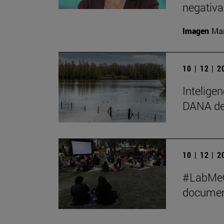
negativa
Imagen
Man
10 | 12 | 
Inteligen
DANA de
10 | 12 | 
#LabMeCr
document