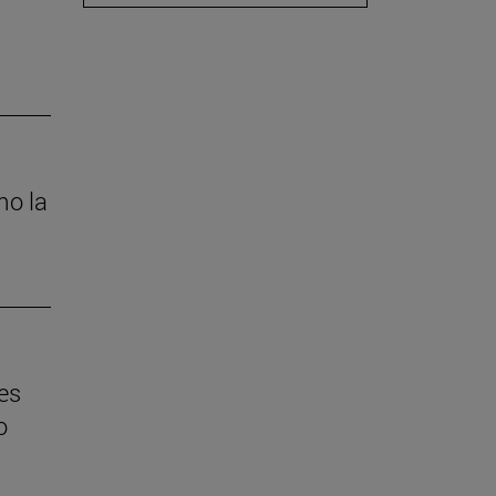
mo la
es
o