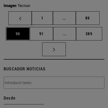
Imagen
Tecnun
Página
Páginas intermedias Us
Página
1
...
89
Página
Página
Páginas intermedias U
Página
90
91
...
389
BUSCADOR NOTICIAS
Desde