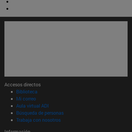
Accesos directos
(abre en nueva ventana)
Biblioteca
(abre en nueva ventana)
Mi correo
(abre en nueva ventana)
Aula virtual ADI
(abre en nueva ventana)
Búsqueda de personas
(abre en nueva ventana)
Trabaja con nosotros
Información