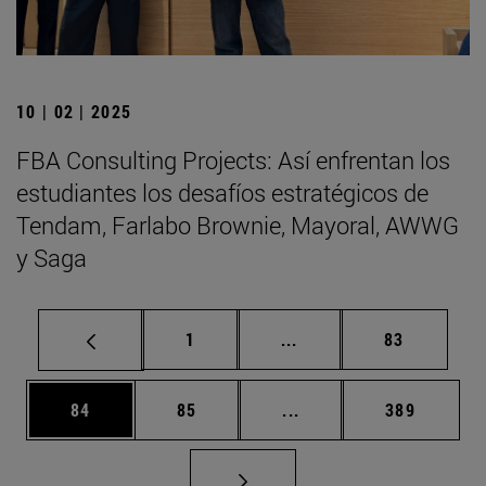
10 | 02 | 2025
FBA Consulting Projects: Así enfrentan los
estudiantes los desafíos estratégicos de
Tendam, Farlabo Brownie, Mayoral, AWWG
y Saga
Página
Páginas intermedias Us
Página
1
...
83
Página
Página
Páginas intermedias U
Página
84
85
...
389