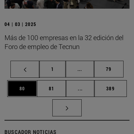
04 | 03 | 2025
Más de 100 empresas en la 32 edición del
Foro de empleo de Tecnun
Página
Páginas intermedias Us
Página
1
...
79
Página
Página
Páginas intermedias U
Página
80
81
...
389
BUSCADOR NOTICIAS