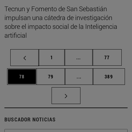
Tecnun y Fomento de San Sebastián
impulsan una cátedra de investigación
sobre el impacto social de la Inteligencia
artificial
Página
Páginas intermedias Us
Página
1
...
77
Página
Página
Páginas intermedias U
Página
78
79
...
389
BUSCADOR NOTICIAS