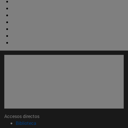
Accesos directos
(abre en nueva ventana)
Biblioteca