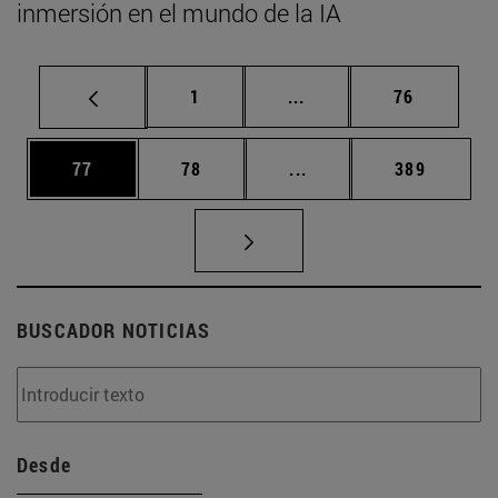
inmersión en el mundo de la IA
Página
Páginas intermedias Us
Página
1
...
76
Página
Página
Páginas intermedias U
Página
77
78
...
389
BUSCADOR NOTICIAS
Desde