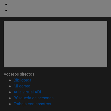
Accesos directos
(abre en nueva ventana)
Biblioteca
(abre en nueva ventana)
Mi correo
(abre en nueva ventana)
Aula virtual ADI
(abre en nueva ventana)
Búsqueda de personas
(abre en nueva ventana)
Trabaja con nosotros