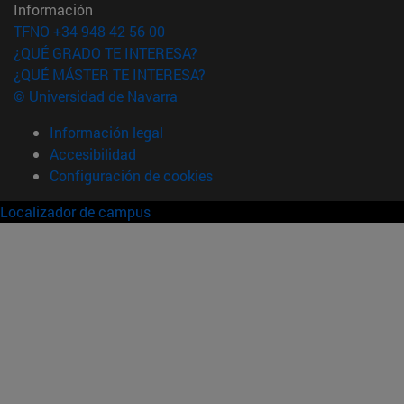
Información
TFNO +34 948 42 56 00
¿QUÉ GRADO TE INTERESA?
¿QUÉ MÁSTER TE INTERESA?
© Universidad de Navarra
Información legal
Accesibilidad
Configuración de cookies
Localizador de campus