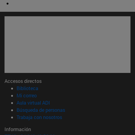
Accesos directos
(abre en nueva ventana)
Biblioteca
(abre en nueva ventana)
Mi correo
(abre en nueva ventana)
Aula virtual ADI
(abre en nueva ventana)
Búsqueda de personas
(abre en nueva ventana)
Trabaja con nosotros
Información