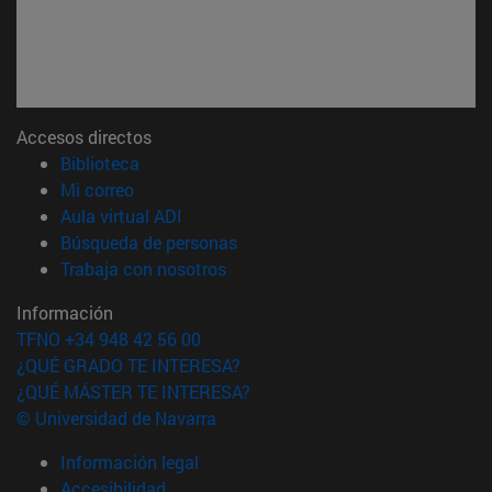
Accesos directos
(abre en nueva ventana)
Biblioteca
(abre en nueva ventana)
Mi correo
(abre en nueva ventana)
Aula virtual ADI
(abre en nueva ventana)
Búsqueda de personas
(abre en nueva ventana)
Trabaja con nosotros
Información
TFNO +34 948 42 56 00
¿QUÉ GRADO TE INTERESA?
¿QUÉ MÁSTER TE INTERESA?
© Universidad de Navarra
Información legal
Accesibilidad