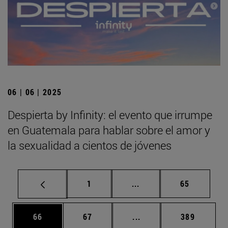
06 | 06 | 2025
Despierta by Infinity: el evento que irrumpe
en Guatemala para hablar sobre el amor y
la sexualidad a cientos de jóvenes
Página
Páginas intermedias Us
Página
1
...
65
Página
Página
Páginas intermedias U
Página
66
67
...
389