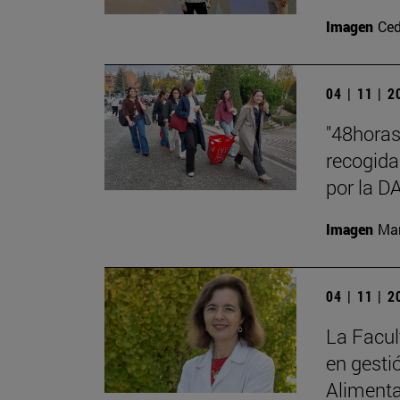
Imagen
Ced
04 | 11 | 
"48hora
recogida
por la 
Imagen
Man
04 | 11 | 
La Facul
en gesti
Alimenta