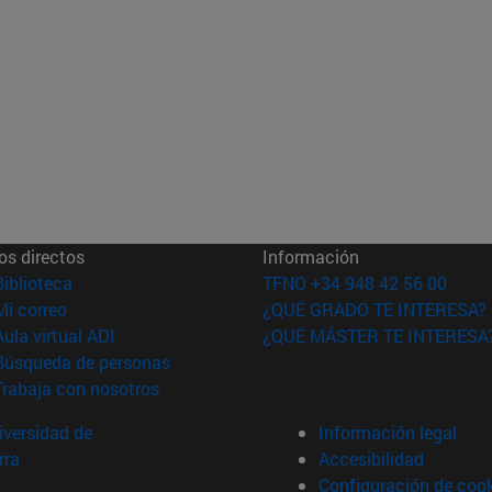
os directos
Información
(abre en nueva ventana)
Biblioteca
TFNO +34 948 42 56 00
(abre en nueva ventana)
Mi correo
¿QUÉ GRADO TE INTERESA?
(abre en nueva ventana)
Aula virtual ADI
¿QUÉ MÁSTER TE INTERESA
(abre en nueva ventana)
Búsqueda de personas
(abre en nueva ventana)
Trabaja con nosotros
versidad de
Información legal
rra
Accesibilidad
Configuración de coo