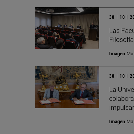
30 | 10 | 
Las Facu
Filosofí
Imagen
Man
30 | 10 | 
La Unive
colabora
impulsa
Imagen
Man