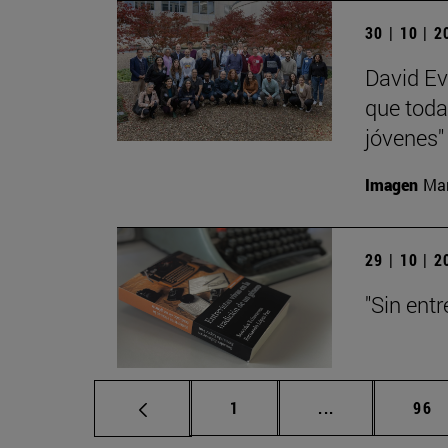
30 | 10 | 
David Ev
que toda
jóvenes"
Imagen
Man
29 | 10 | 
"Sin entr
Página
Páginas interm
Pág
1
...
96