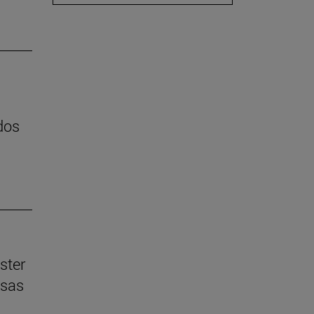
dos
ster
esas