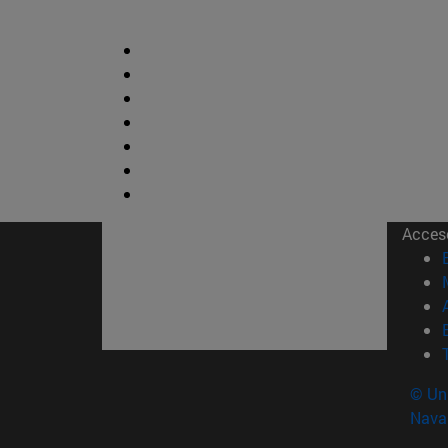
Acces
© Uni
Nava