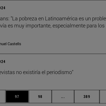
2024
ans: "La pobreza en Latinoamérica es un prob
vía es muy importante, especialmente para los
uel Castells
2024
evistas no existiría el periodismo"
edias Use TAB para desplazarse.
ina
Página
Página
Páginas intermedias Us
Página
97
98
...
389