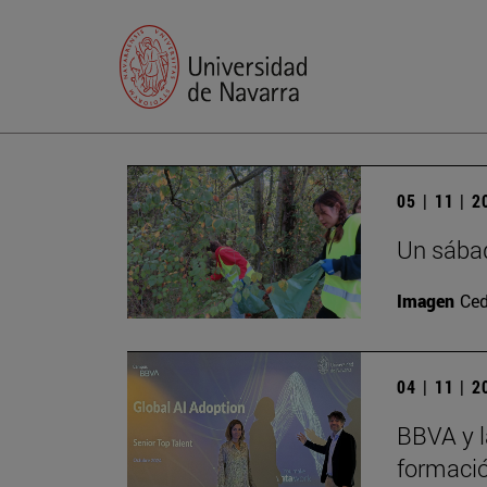
05 | 11 | 
Un sábad
Imagen
Ced
04 | 11 | 
BBVA y l
formació