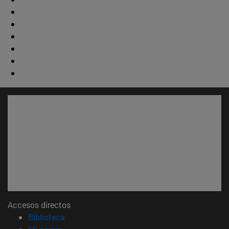
Accesos directos
(abre en nueva ventana)
Biblioteca
(abre en nueva ventana)