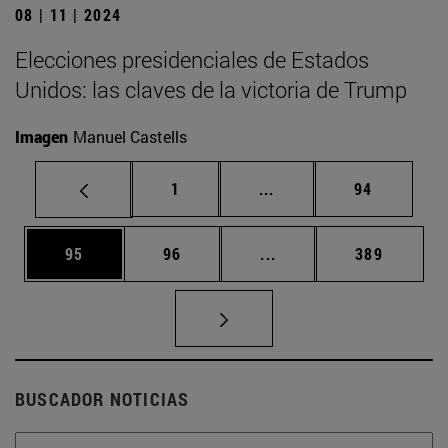
08 | 11 | 2024
Elecciones presidenciales de Estados
Unidos: las claves de la victoria de Trump
Imagen
Manuel Castells
Página
Páginas intermedias Us
Página
1
...
94
Página
Página
Páginas intermedias U
Página
95
96
...
389
BUSCADOR NOTICIAS