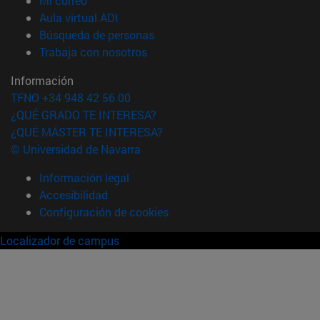
Mi correo
(abre en nueva ventana)
Aula virtual ADI
(abre en nueva ventana)
Búsqueda de personas
(abre en nueva ventana)
Trabaja con nosotros
Información
TFNO +34 948 42 56 00
¿QUÉ GRADO TE INTERESA?
¿QUÉ MÁSTER TE INTERESA?
© Universidad de Navarra
Información legal
Accesibilidad
Configuración de cookies
Localizador de campus