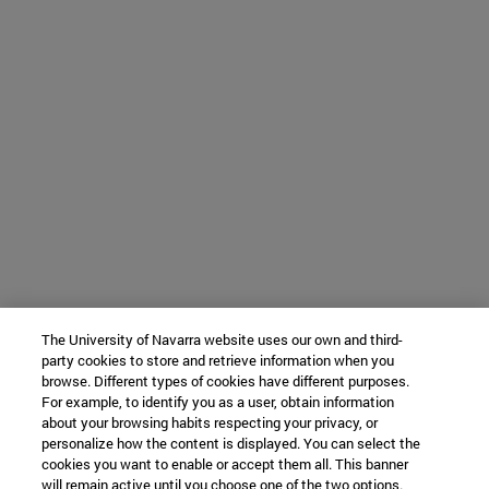
The University of Navarra website uses our own and third-
party cookies to store and retrieve information when you
browse. Different types of cookies have different purposes.
For example, to identify you as a user, obtain information
about your browsing habits respecting your privacy, or
personalize how the content is displayed. You can select the
cookies you want to enable or accept them all. This banner
will remain active until you choose one of the two options.