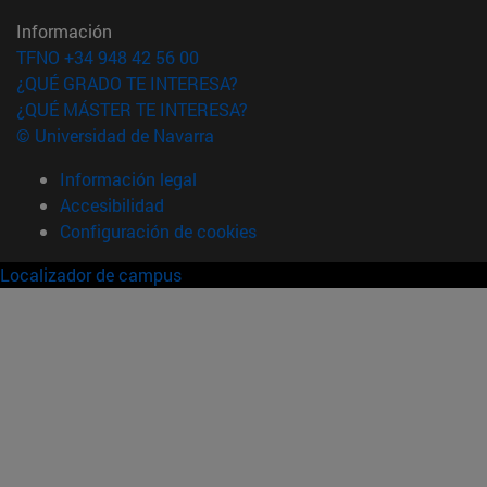
Información
TFNO +34 948 42 56 00
¿QUÉ GRADO TE INTERESA?
¿QUÉ MÁSTER TE INTERESA?
© Universidad de Navarra
Información legal
Accesibilidad
Configuración de cookies
Localizador de campus