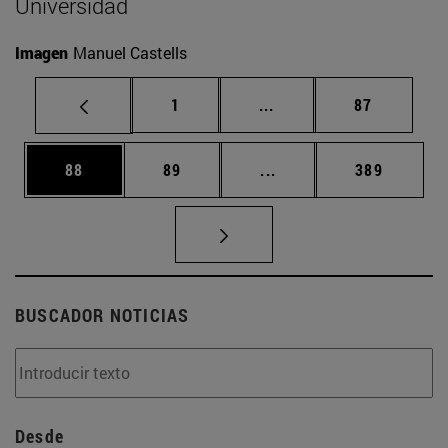
Universidad
Imagen
Manuel Castells
Página
Páginas intermedias Us
Página
1
...
87
Página
Página
Páginas intermedias U
Página
88
89
...
389
BUSCADOR NOTICIAS
Desde