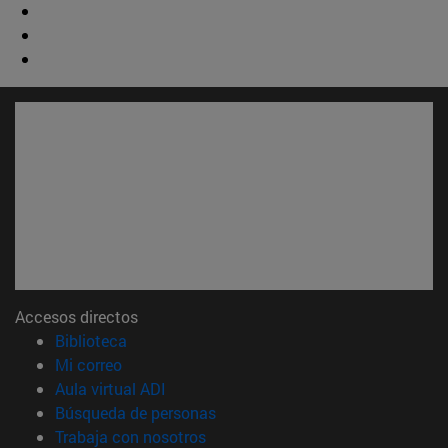
Accesos directos
(abre en nueva ventana)
Biblioteca
(abre en nueva ventana)
Mi correo
(abre en nueva ventana)
Aula virtual ADI
(abre en nueva ventana)
Búsqueda de personas
(abre en nueva ventana)
Trabaja con nosotros