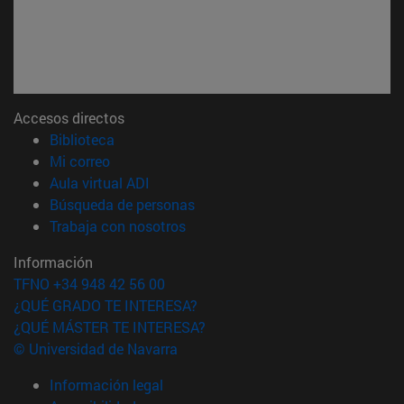
Accesos directos
(abre en nueva ventana)
Biblioteca
(abre en nueva ventana)
Mi correo
(abre en nueva ventana)
Aula virtual ADI
(abre en nueva ventana)
Búsqueda de personas
(abre en nueva ventana)
Trabaja con nosotros
Información
TFNO +34 948 42 56 00
¿QUÉ GRADO TE INTERESA?
¿QUÉ MÁSTER TE INTERESA?
© Universidad de Navarra
Información legal