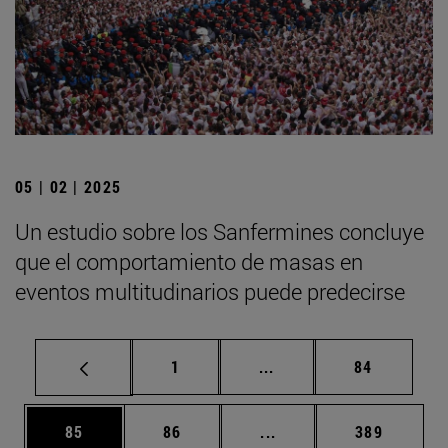
05 | 02 | 2025
Un estudio sobre los Sanfermines concluye
que el comportamiento de masas en
eventos multitudinarios puede predecirse
Página
Páginas intermedias Us
Página
1
...
84
Página
Página
Páginas intermedias U
Página
85
86
...
389