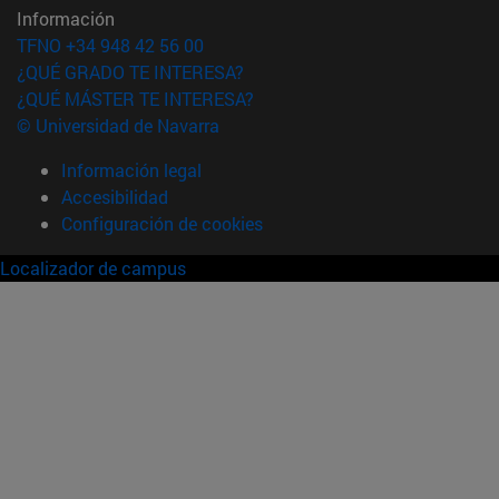
Información
TFNO +34 948 42 56 00
¿QUÉ GRADO TE INTERESA?
¿QUÉ MÁSTER TE INTERESA?
© Universidad de Navarra
Información legal
Accesibilidad
Configuración de cookies
Localizador de campus