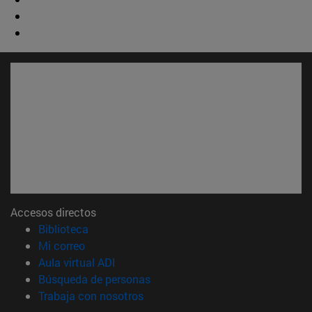
Accesos directos
(abre en nueva ventana)
Biblioteca
(abre en nueva ventana)
Mi correo
(abre en nueva ventana)
Aula virtual ADI
(abre en nueva ventana)
Búsqueda de personas
(abre en nueva ventana)
Trabaja con nosotros