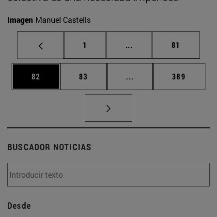
Imagen
Manuel Castells
Página
Páginas intermedias Us
Página
1
...
81
Página
Página
Páginas intermedias U
Página
82
83
...
389
BUSCADOR NOTICIAS
Desde