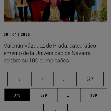
29 | 04 | 2025
Valentín Vázquez de Prada, catedrático
emérito de la Universidad de Navarra,
celebra su 100 cumpleaños
Página
Páginas intermedias Us
Página
1
...
377
Página
Página
Páginas intermedias 
Página
378
379
...
389