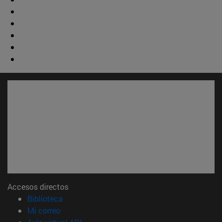
Accesos directos
(abre en nueva ventana)
Biblioteca
(abre en nueva ventana)
Mi correo
(abre en nueva ventana)