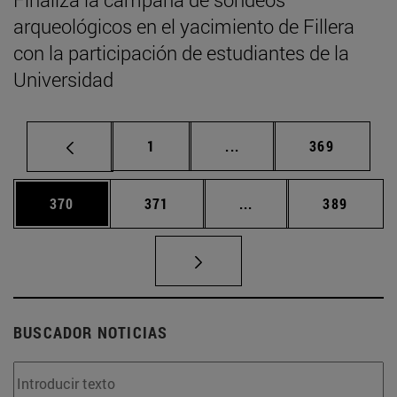
arqueológicos en el yacimiento de Fillera
con la participación de estudiantes de la
Universidad
Página
Páginas intermedias Us
Página
1
...
369
Página
Página
Páginas intermedias 
Página
370
371
...
389
BUSCADOR NOTICIAS