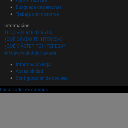
Aula virtual ADI
(abre en nueva ventana)
Búsqueda de personas
(abre en nueva ventana)
Trabaja con nosotros
Información
TFNO +34 948 42 56 00
¿QUÉ GRADO TE INTERESA?
¿QUÉ MÁSTER TE INTERESA?
© Universidad de Navarra
Información legal
Accesibilidad
Configuración de cookies
Localizador de campus