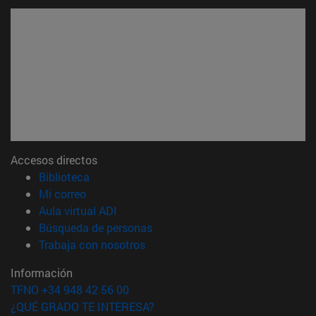
Accesos directos
(abre en nueva ventana)
Biblioteca
(abre en nueva ventana)
Mi correo
(abre en nueva ventana)
Aula virtual ADI
(abre en nueva ventana)
Búsqueda de personas
(abre en nueva ventana)
Trabaja con nosotros
Información
TFNO +34 948 42 56 00
¿QUÉ GRADO TE INTERESA?