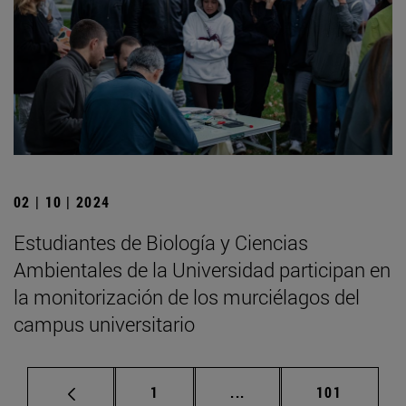
02 | 10 | 2024
Estudiantes de Biología y Ciencias
Ambientales de la Universidad participan en
la monitorización de los murciélagos del
campus universitario
Página
Páginas intermedias Us
Página
1
...
101