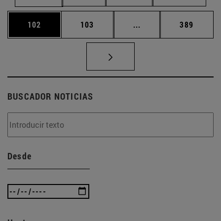
Página
Página
Páginas intermedias 
Página
102
103
...
389
BUSCADOR NOTICIAS
Desde