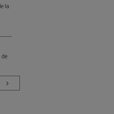
e la
d de
Use TAB para desplazarse.