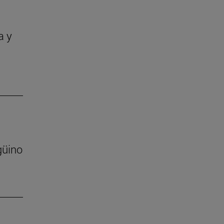
a y
güino