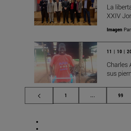
La libert
XXIV Jor
Imagen
Par
11 | 10 | 
Charles 
sus pier
Página
Páginas interme
Pági
1
...
99