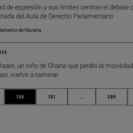
ad de expresión y sus límites centran el debate d
nada del Aula de Derecho Parlamentario
lamento de Navarra
2024
Asare, un niño de Ghana que perdió la movilida
nas, vuelve a caminar
dias Use TAB para desplazarse.
na
Página
Página
Páginas intermedias 
Página
100
101
...
389