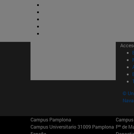
Acces
© Uni
Nava
Campus Pamplona
Campus 
Campus Universitario 31009 Pamplona
Pº de M
España
Donosti