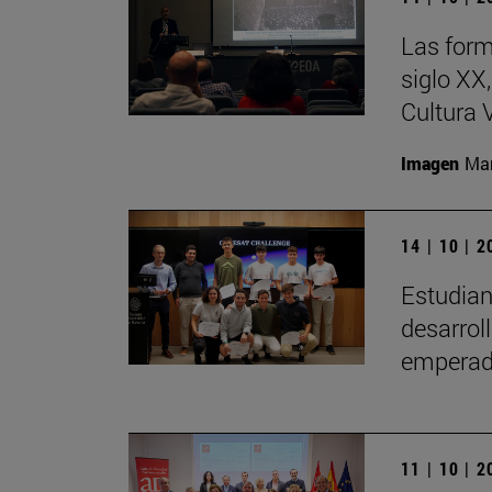
Las form
siglo XX
Cultura 
Imagen
Man
14 | 10 | 
Estudian
desarrol
emperado
11 | 10 | 