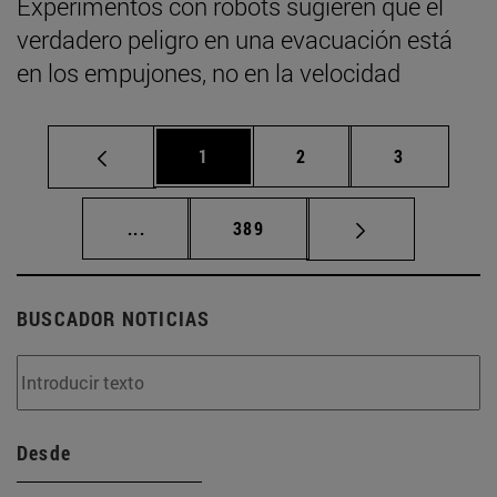
Experimentos con robots sugieren que el
verdadero peligro en una evacuación está
en los empujones, no en la velocidad
Página
Página
Página
1
2
3
Páginas intermedias Use TAB para desplaz
Página
...
389
BUSCADOR NOTICIAS
Desde