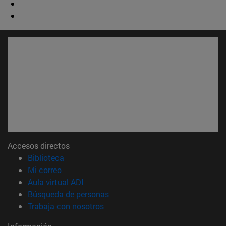
Accesos directos
(abre en nueva ventana)
Biblioteca
(abre en nueva ventana)
Mi correo
(abre en nueva ventana)
Aula virtual ADI
(abre en nueva ventana)
Búsqueda de personas
(abre en nueva ventana)
Trabaja con nosotros