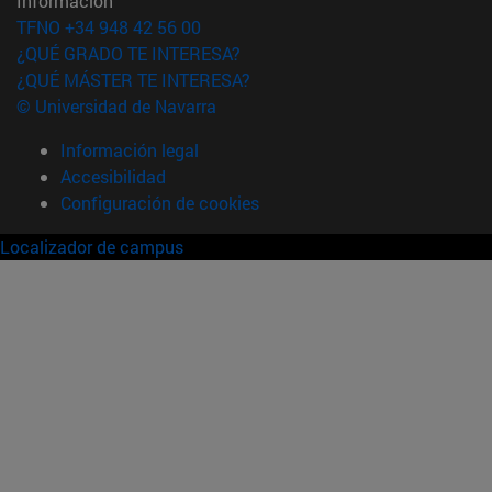
Información
TFNO +34 948 42 56 00
¿QUÉ GRADO TE INTERESA?
¿QUÉ MÁSTER TE INTERESA?
© Universidad de Navarra
Información legal
Accesibilidad
Configuración de cookies
Localizador de campus