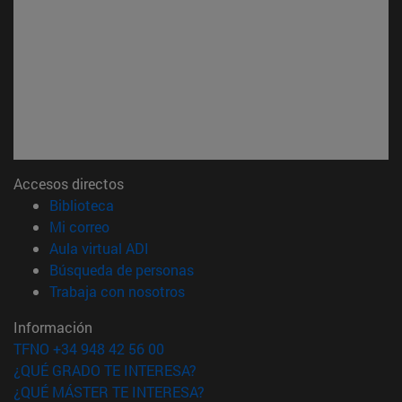
Accesos directos
(abre en nueva ventana)
Biblioteca
(abre en nueva ventana)
Mi correo
(abre en nueva ventana)
Aula virtual ADI
(abre en nueva ventana)
Búsqueda de personas
(abre en nueva ventana)
Trabaja con nosotros
Información
TFNO +34 948 42 56 00
¿QUÉ GRADO TE INTERESA?
¿QUÉ MÁSTER TE INTERESA?