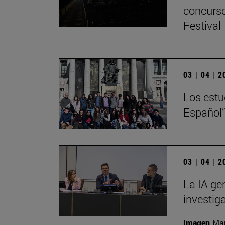
concurso
Festival
03 | 04 | 
Los estu
Español”
03 | 04 | 
La IA ge
investig
Imagen
Man