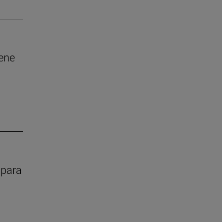
iene
 para