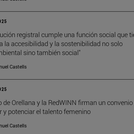
2025
tución registral cumple una función social que t
 la accesibilidad y la sostenibilidad no solo
iental sino también social"
uel Castells
2025
lo de Orellana y la RedWINN firman un convenio
ar y potenciar el talento femenino
uel Castells