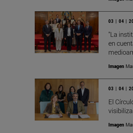
03 | 04 | 
"La insti
en cuenta
medioamb
Imagen
Man
03 | 04 | 
El Círcu
visibiliz
Imagen
Man