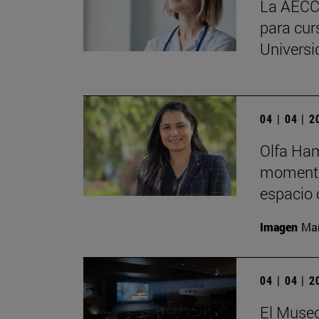
La AECC 
para cur
Universi
04 | 04 | 
Olfa Ham
momento
espacio 
Imagen
Man
04 | 04 | 
El Museo