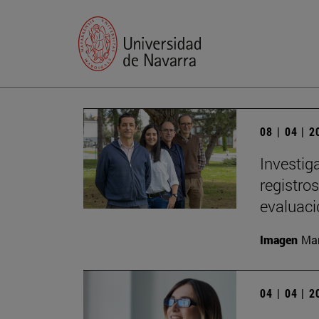
08 | 04 | 
Investig
registro
evaluac
Imagen
Man
04 | 04 | 