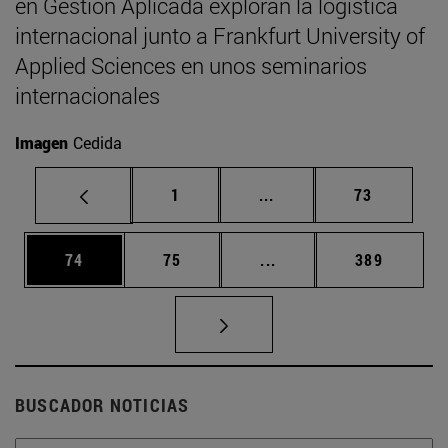
en Gestión Aplicada exploran la logística
internacional junto a Frankfurt University of
Applied Sciences en unos seminarios
internacionales
Imagen
Cedida
Página
Páginas intermedias Us
Página
1
...
73
Página
Página
Páginas intermedias U
Página
74
75
...
389
BUSCADOR NOTICIAS