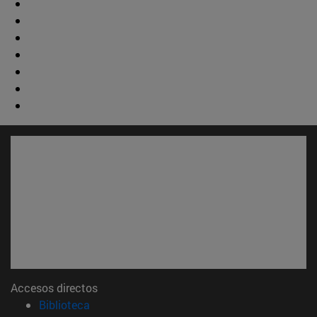
Accesos directos
(abre en nueva ventana)
Biblioteca