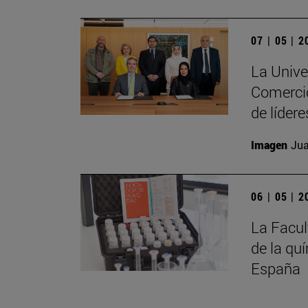
07 | 05 | 
La Unive
Comercio
de líder
Imagen
Jua
06 | 05 | 
La Facul
de la qu
España