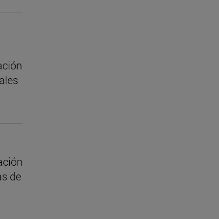
ación
ales
ación
as de