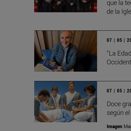
que la t
de la Igl
07 | 05 | 
“La Edad
Occident
07 | 05 | 
Doce gra
según el 
Imagen
Man