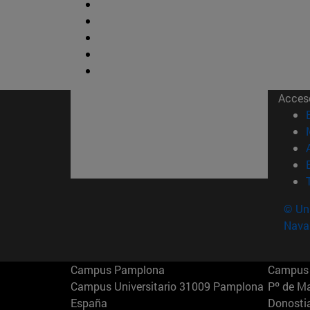
Acces
© Uni
Nava
Campus Pamplona
Campus 
Campus Universitario 31009 Pamplona
Pº de M
España
Donosti