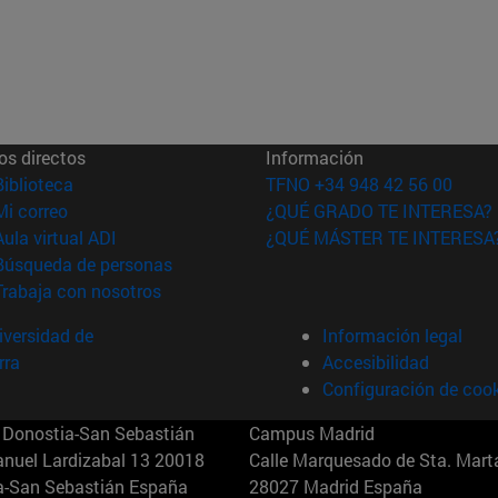
os directos
Información
(abre en nueva ventana)
Biblioteca
TFNO +34 948 42 56 00
(abre en nueva ventana)
Mi correo
¿QUÉ GRADO TE INTERESA?
(abre en nueva ventana)
Aula virtual ADI
¿QUÉ MÁSTER TE INTERESA
(abre en nueva ventana)
Búsqueda de personas
(abre en nueva ventana)
Trabaja con nosotros
versidad de
Información legal
rra
Accesibilidad
Configuración de coo
Donostia-San Sebastián
Campus Madrid
anuel Lardizabal 13 20018
Calle Marquesado de Sta. Marta
a-San Sebastián España
28027 Madrid España