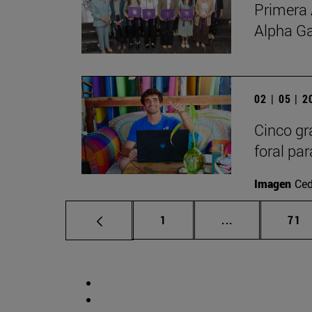
Primera 
Alpha G
02 | 05 | 
Cinco gr
foral par
Imagen
Ced
Página
Páginas interm
Pág
1
...
71