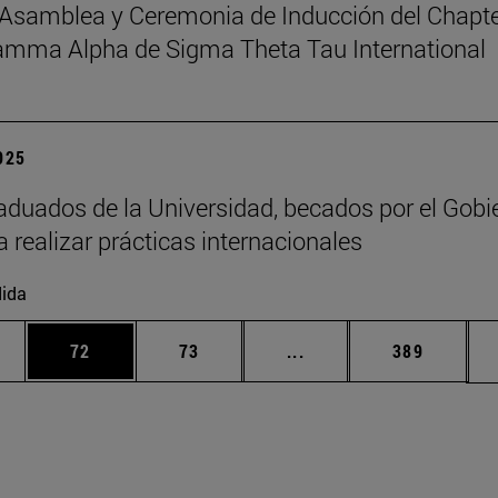
Asamblea y Ceremonia de Inducción del Chapt
amma Alpha de Sigma Theta Tau International
2025
aduados de la Universidad, becados por el Gobi
a realizar prácticas internacionales
ida
edias Use TAB para desplazarse.
ina
Página
Página
Páginas intermedias Us
Página
72
73
...
389