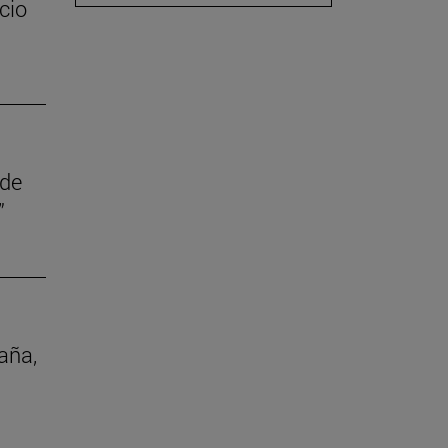
cio
 de
”
aña,