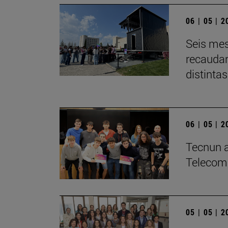
06 | 05 | 
Seis mes
recaudar
distintas
06 | 05 | 
­Tecnun a
Telecom
05 | 05 | 