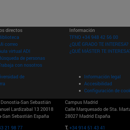
os directos
Información
(abre en nueva ventana)
Biblioteca
TFNO +34 948 42 56 00
(abre en nueva ventana)
Mi correo
¿QUÉ GRADO TE INTERESA?
(abre en nueva ventana)
Aula virtual ADI
¿QUÉ MÁSTER TE INTERESA
(abre en nueva ventana)
Búsqueda de personas
(abre en nueva ventana)
Trabaja con nosotros
versidad de
Información legal
rra
Accesibilidad
Configuración de coo
Donostia-San Sebastián
Campus Madrid
anuel Lardizabal 13 20018
Calle Marquesado de Sta. Marta
a-San Sebastián España
28027 Madrid España
43 21 98 77
T.
+34 914 51 43 41