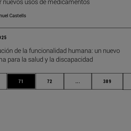
ir nuevos usos de medicamentos
uel Castells
2025
ución de la funcionalidad humana: un nuevo
a para la salud y la discapacidad
edias Use TAB para desplazarse.
ina
Página
Página
Páginas intermedias Us
Página
71
72
...
389