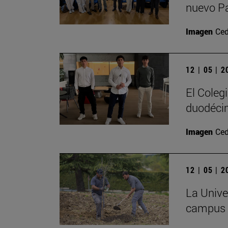
nuevo P
Imagen
Ced
12 | 05 | 
El Coleg
duodécim
Imagen
Ced
12 | 05 | 
La Univer
campus c