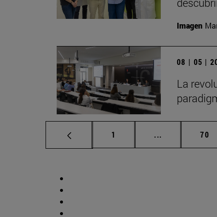
descubr
Imagen
Man
08 | 05 | 
La revol
paradigm
Página
Páginas interm
Pág
1
...
70