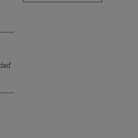
dad’
l