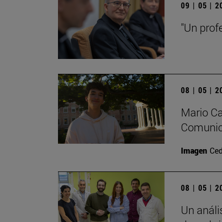
09 | 05 | 
"Un prof
08 | 05 | 
Mario Ca
Comunica
Imagen
Ced
08 | 05 | 
Un análi