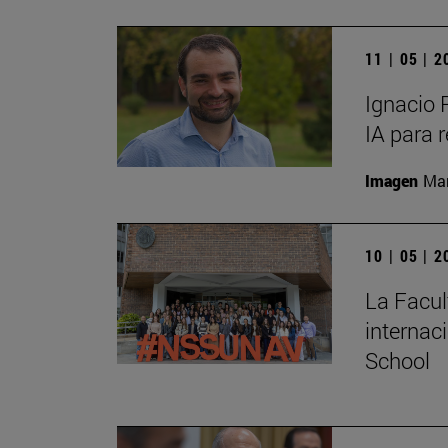
11 | 05 | 
Ignacio 
IA para 
Imagen
Man
10 | 05 | 
La Facul
internac
School