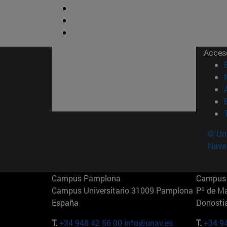
Acces
© Uni
Nava
Campus Pamplona
Campus 
Campus Universitario 31009 Pamplona
Pº de M
España
Donosti
T.
+34 948 42 56 00
info@unav.es
T.
+34 9