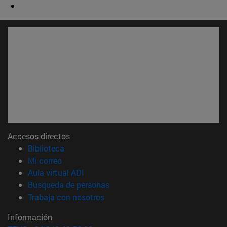
Accesos directos
(abre en nueva ventana)
Biblioteca
(abre en nueva ventana)
Mi correo
(abre en nueva ventana)
Aula virtual ADI
(abre en nueva ventana)
Búsqueda de personas
(abre en nueva ventana)
Trabaja con nosotros
Información