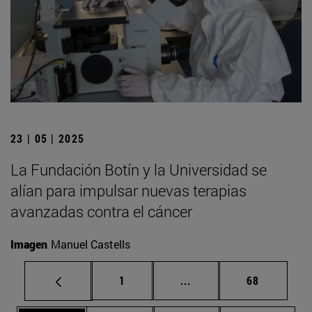
23 | 05 | 2025
La Fundación Botín y la Universidad se
alían para impulsar nuevas terapias
avanzadas contra el cáncer
Imagen
Manuel Castells
Página
Páginas intermedias Us
Página
1
...
68