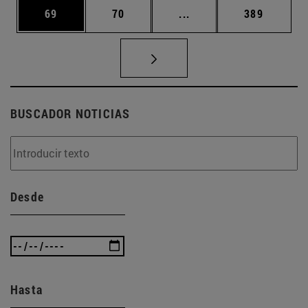
Página
Página
Páginas intermedias U
Página
69
70
...
389
BUSCADOR NOTICIAS
Desde
Hasta