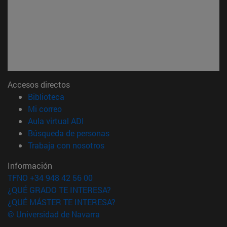
Accesos directos
(abre en nueva ventana)
Biblioteca
(abre en nueva ventana)
Mi correo
(abre en nueva ventana)
Aula virtual ADI
(abre en nueva ventana)
Búsqueda de personas
(abre en nueva ventana)
Trabaja con nosotros
Información
TFNO +34 948 42 56 00
¿QUÉ GRADO TE INTERESA?
¿QUÉ MÁSTER TE INTERESA?
© Universidad de Navarra