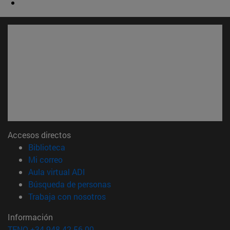
Accesos directos
(abre en nueva ventana)
Biblioteca
(abre en nueva ventana)
Mi correo
(abre en nueva ventana)
Aula virtual ADI
(abre en nueva ventana)
Búsqueda de personas
(abre en nueva ventana)
Trabaja con nosotros
Información
TFNO +34 948 42 56 00