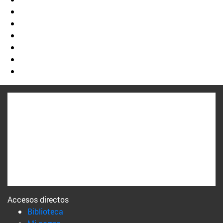
Accesos directos
(abre en nueva ventana)
Biblioteca
(abre en nueva ventana)