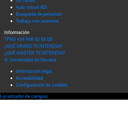
Mi correo
(abre en nueva ventana)
Aula virtual ADI
(abre en nueva ventana)
Búsqueda de personas
(abre en nueva ventana)
Trabaja con nosotros
Información
TFNO +34 948 42 56 00
¿QUÉ GRADO TE INTERESA?
¿QUÉ MÁSTER TE INTERESA?
© Universidad de Navarra
Información legal
Accesibilidad
Configuración de cookies
Localizador de campus