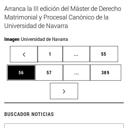
Arranca la III edición del Máster de Derecho
Matrimonial y Procesal Canónico de la
Universidad de Navarra
Imagen
Universidad de Navarra
Página
Páginas intermedias Us
Página
1
...
55
Página
Página
Páginas intermedias U
Página
56
57
...
389
BUSCADOR NOTICIAS